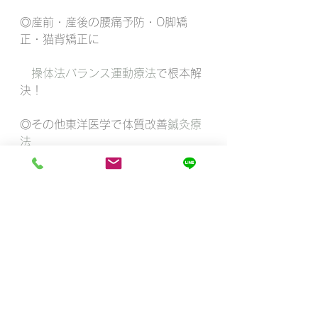
◎産前・産後の腰痛予防・O脚矯
正・猫背矯正に
　操体法バランス運動療法
で根本解
決！
◎その他東洋医学で体質改善
鍼灸療
法
　デスクワークや立ち仕事の足の疲
れや浮腫み、
　冬の辛い冷え性にフットマッサー
ジ、眼精疲労や
　首コリ肩コリ、緊張性頭痛にはヘ
ッドマッサージ