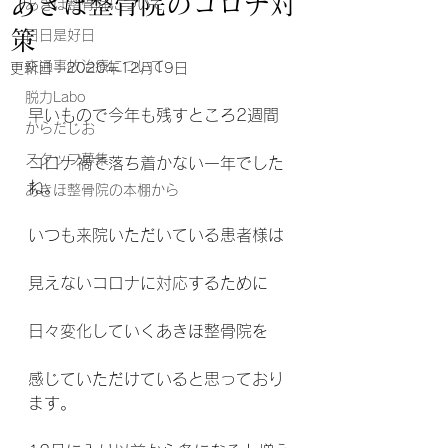
あきほ整骨院のコロナ対
あきほ整骨院について
策
日日是好日
交通事故治療について
更新日：
2020年12月19日
脱力Labo
早いもので今年も残すところ2週間
からだじお
スタッフ募集
コロナ禍で落ち着かない一年でした
ね。
あきほ整骨院の本棚から
いつも来院いただいている患者様は
見えないコロナに対応するために
日々変化していくあきほ整骨院を
感じていただけていると思っており
ます。