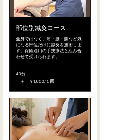
部位別鍼灸コース
全身ではなく、肩・腰・膝など気
になる部位だけに鍼灸を施術しま
す。保険適用の手技療法と組み合
わせて受けられます。
40分
＋ ￥1,000/１回
＋
￥1,000/
１
回