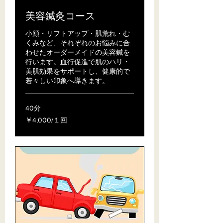
美容鍼灸コース
小顔・リフトアップ・肌荒れ・む
くみなど、それぞれのお悩みに合
わせたオーダーメイドの美容鍼を
行います。血行促進で肌のハリ・
美肌効果をサポートし、健康的で
若々しい印象へ導きます。
40分
￥4,000/
￥4,000/１回
１
回