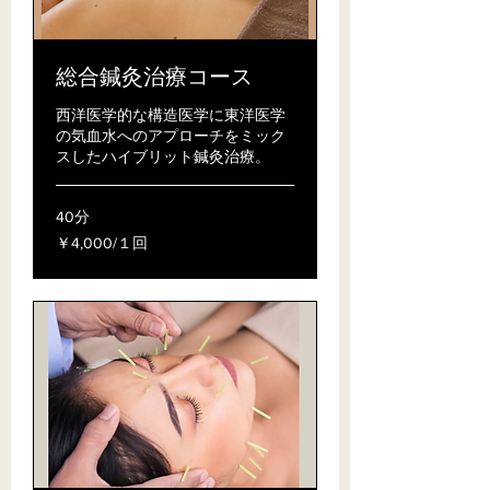
総合鍼灸治療コース
西洋医学的な構造医学に東洋医学
の気血水へのアプローチをミック
スしたハイブリット鍼灸治療。
40分
￥4,000/
￥4,000/１回
１
回