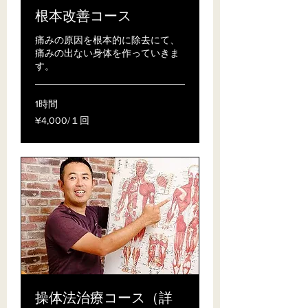
根本改善コース
痛みの原因を根本的に除去にて、
痛みの出ない身体を作っていきま
す。
1時間
¥4,000/
¥4,000/１回
１
回
操体法治療コース（詳