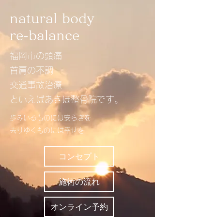
natural body
re-balance
​福岡市の頭痛
首肩の不調
交通事故治療
といえばあきほ整骨院​​です。
歩みいるものには安らぎを
去りゆくものには幸せを​
コンセプト
施術の流れ
オンライン予約