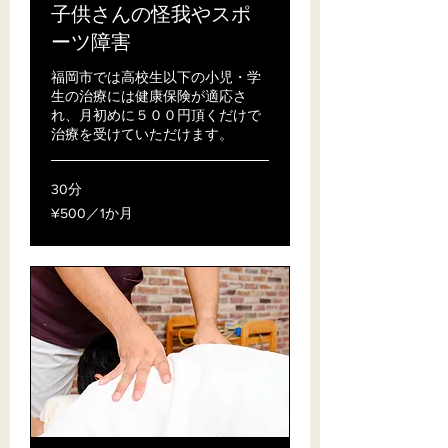
子供さんの怪我やスポ
ーツ障害
福岡市では高校生以下の小児・学
生の治療には健康保険が適応さ
れ、月初めに５００円頂くだけで
治療を受けていただけます。
30分
¥500
¥500／1か月
／
1
か
月