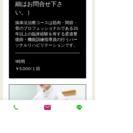
細はお問合せ下さ
い。）
操体法治療コースは筋肉・関節・
骨のプロフェッショナルである25
年以上の臨床経験を有する柔道整
復師・機能訓練指導員の行うパー
ソナルリハビリテーションです。
1時間
￥5,000/
￥5,000/１回
１
回