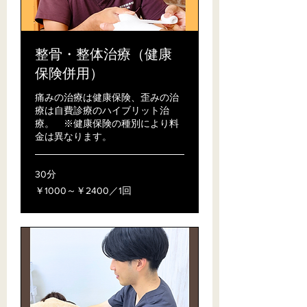
整骨・整体治療（健康
保険併用）
痛みの治療は健康保険、歪みの治
療は自費診療のハイブリット治
療。 ※健康保険の種別により料
金は異なります。
30分
￥1000
￥1000～￥2400／1回
～
￥2400
／
1
回