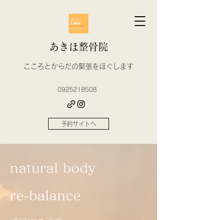
あきほ整骨院
​こころとからだの緊張をほぐします
0925218508
予約サイトへ
natural body
re-balance