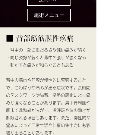
施術メニュー
■ 背部筋筋膜性疼痛
・背中の一部に重だるさや鈍い痛みが続く
・同じ姿勢が続くと背中の張りが強くなる
・動かすと痛みが和らぐこともある
背中の筋肉や筋膜が慢性的に緊張すること
で、こわばりや痛みが出る症状です。長時間
のデスクワークや猫背、姿勢の悪化により痛
みが強くなることがあります。肩甲骨周囲や
腰まで違和感が広がり、深呼吸や体の動きが
制限される場合もあります。また、慢性的な
痛みによって日常生活や仕事の集中力にも影
響が出ることがあります。