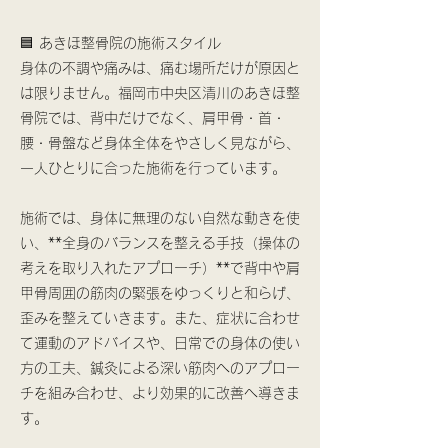
🟦 あきほ整骨院の施術スタイル
身体の不調や痛みは、痛む場所だけが原因と
は限りません。福岡市中央区清川のあきほ整
骨院では、背中だけでなく、肩甲骨・首・
腰・骨盤など身体全体をやさしく見ながら、
一人ひとりに合った施術を行っています。
施術では、身体に無理のない自然な動きを使
い、**全身のバランスを整える手技（操体の
考えを取り入れたアプローチ）**で背中や肩
甲骨周囲の筋肉の緊張をゆっくりと和らげ、
歪みを整えていきます。また、症状に合わせ
て運動のアドバイスや、日常での身体の使い
方の工夫、鍼灸による深い筋肉へのアプロー
チを組み合わせ、より効果的に改善へ導きま
す。