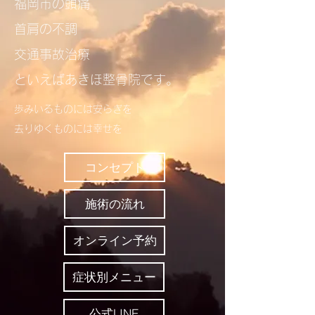
​福岡市の頭痛
首肩の不調
交通事故治療
といえばあきほ整骨院​​です。
歩みいるものには安らぎを
去りゆくものには幸せを​
コンセプト
施術の流れ
オンライン予約
症状別メニュー
公式LINE