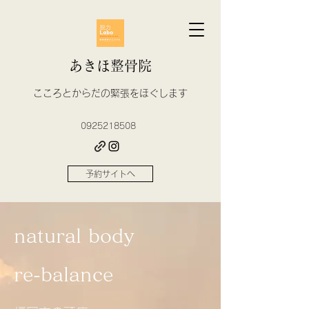
あきほ整骨院
​こころとからだの緊張をほぐします
0925218508
予約サイトへ
natural body
re-balance