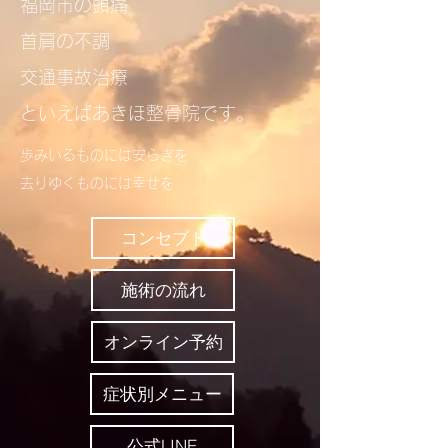
​福岡市の頭痛
首肩の不調
交通事故治療
といえばあきほ整骨院​​です。
歩みいるものには安らぎを
去りゆくものには幸せを​
コンセプト
施術の流れ
オンライン予約
症状別メニュー
公式LINE