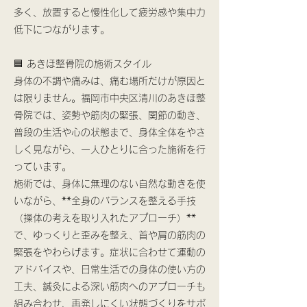
多く、放置すると慢性化して疲労感や集中力
低下につながります。
🟦 あきほ整骨院の施術スタイル
身体の不調や痛みは、痛む場所だけが原因と
は限りません。福岡市中央区清川のあきほ整
骨院では、姿勢や筋肉の緊張、関節の動き、
普段の生活や心の状態まで、身体全体をやさ
しく見ながら、一人ひとりに合った施術を行
っています。
施術では、身体に無理のない自然な動きを使
いながら、**全身のバランスを整える手技
（操体の考えを取り入れたアプローチ）**
で、ゆっくりと歪みを整え、首や肩の筋肉の
緊張をやわらげます。症状に合わせて運動の
アドバイスや、日常生活での身体の使い方の
工夫、鍼灸による深い筋肉へのアプローチも
組み合わせ、再発しにくい状態づくりをサポ