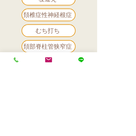
頚椎症性神経根症
むち打ち
頚部脊柱管狭窄症
胸郭出口症候群
頸椎ヘルニア
「全ての人間は自分の
健康や病気の作家だ」
ブッダ