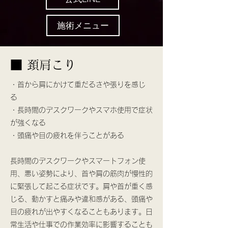
施術メニュー
■ 頚肩こり
・首から肩にかけて重だるさや張りを感じ
る
・長時間のデスクワークやスマホ使用で症状
が強くなる
・頭痛や目の疲れを伴うことがある
長時間のデスクワークやスマートフォン使
用、悪い姿勢により、首や肩の筋肉が慢性的
に緊張して起こる症状です。肩や首が重く感
じる、動かすと痛みや違和感がある、頭痛や
目の疲れが出やすくなることもあります。日
常生活や仕事での作業効率に影響することも