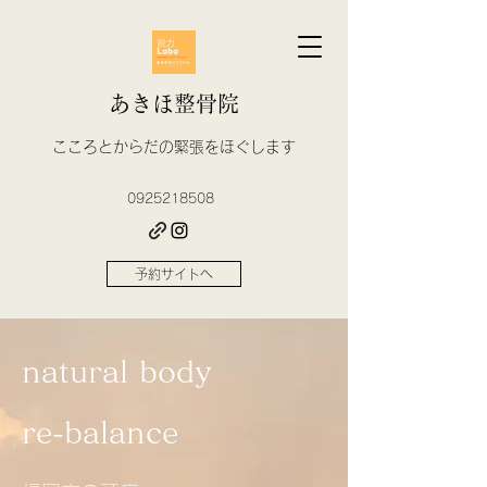
あきほ整骨院
​こころとからだの緊張をほぐします
0925218508
予約サイトへ
natural body
re-balance