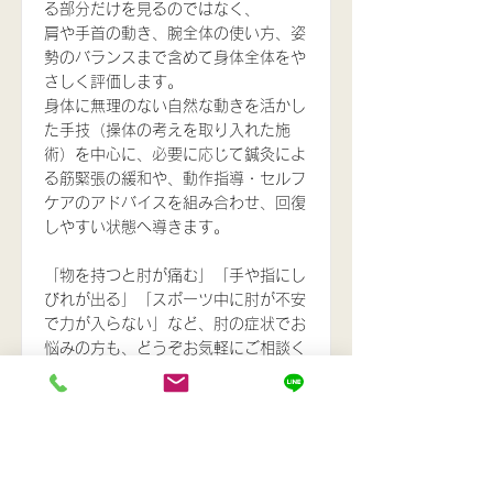
る部分だけを見るのではなく、
肩や手首の動き、腕全体の使い方、姿
勢のバランスまで含めて身体全体をや
さしく評価します。
身体に無理のない自然な動きを活かし
た手技（操体の考えを取り入れた施
術）を中心に、必要に応じて鍼灸によ
る筋緊張の緩和や、動作指導・セルフ
ケアのアドバイスを組み合わせ、回復
しやすい状態へ導きます。
「物を持つと肘が痛む」「手や指にし
びれが出る」「スポーツ中に肘が不安
で力が入らない」など、肘の症状でお
悩みの方も、どうぞお気軽にご相談く
ださい。
症状の原因や回復の流れを分かりやす
くお伝えしながら、再発しにくい身体
づくりまで丁寧にサポートいたしま
す。