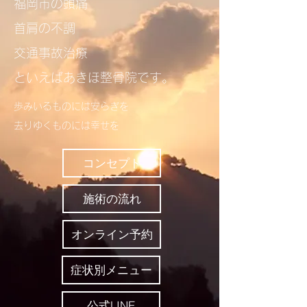
​福岡市の頭痛
首肩の不調
交通事故治療
といえばあきほ整骨院​​です。
歩みいるものには安らぎを
去りゆくものには幸せを​
コンセプト
施術の流れ
オンライン予約
症状別メニュー
公式LINE