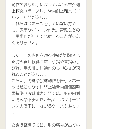
動作の繰り返しによって起こる**外側
上顆炎（テニス肘）や内側上顆炎（ゴ
ルフ肘）**があります。
これらはスポーツをしていない方で
も、家事やパソコン作業、育児などの
日常動作が原因で発症することが少な
くありません。
また、肘の内側を通る神経が刺激され
る肘部管症候群では、小指や薬指のし
びれ、手の細かい動作のしづらさが現
れることがあります。
さらに、野球や投球動作を伴うスポー
ツで起こりやすい**上腕骨内側側副靱
帯損傷（投球障害）**では、肘の内側
に痛みや不安定感が出て、パフォーマ
ンスの低下につながるケースもありま
す。
あきほ整骨院では、肘の痛みが出てい